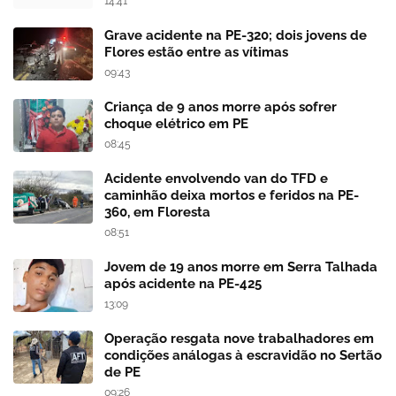
14:41
Grave acidente na PE-320; dois jovens de
Flores estão entre as vítimas
09:43
Criança de 9 anos morre após sofrer
choque elétrico em PE
08:45
Acidente envolvendo van do TFD e
caminhão deixa mortos e feridos na PE-
360, em Floresta
08:51
Jovem de 19 anos morre em Serra Talhada
após acidente na PE-425
13:09
Operação resgata nove trabalhadores em
condições análogas à escravidão no Sertão
de PE
09:26