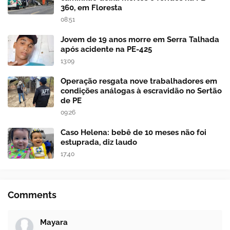
360, em Floresta
08:51
Jovem de 19 anos morre em Serra Talhada
após acidente na PE-425
13:09
Operação resgata nove trabalhadores em
condições análogas à escravidão no Sertão
de PE
09:26
Caso Helena: bebê de 10 meses não foi
estuprada, diz laudo
17:40
Comments
Mayara