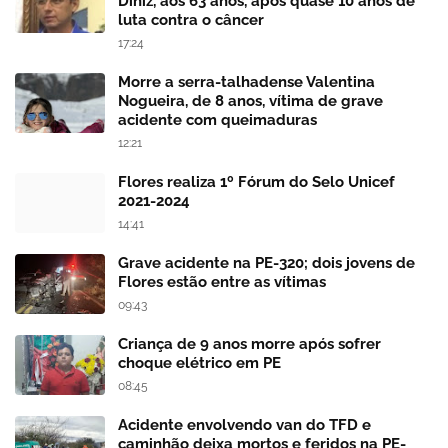
Diniz, aos 63 anos, após quase 10 anos de
luta contra o câncer
17:24
Morre a serra-talhadense Valentina
Nogueira, de 8 anos, vítima de grave
acidente com queimaduras
12:21
Flores realiza 1º Fórum do Selo Unicef
2021-2024
14:41
Grave acidente na PE-320; dois jovens de
Flores estão entre as vítimas
09:43
Criança de 9 anos morre após sofrer
choque elétrico em PE
08:45
Acidente envolvendo van do TFD e
caminhão deixa mortos e feridos na PE-