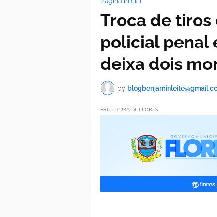
Página inicial
Troca de tiros
policial penal
deixa dois mo
by
blogbenjaminleite@gmail.c
PREFEITURA DE FLORES