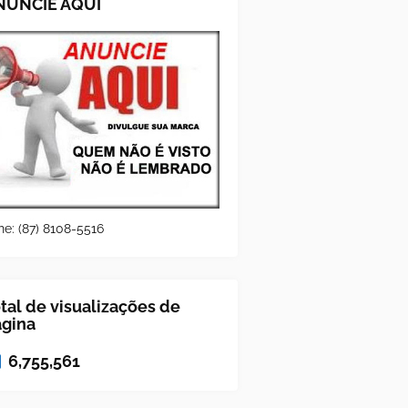
NUNCIE AQUI
ne: (87) 8108-5516
tal de visualizações de
ágina
6,755,561