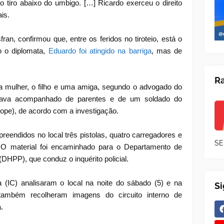
ro tiro abaixo do umbigo. […] Ricardo exerceu o direito
is.
ran, confirmou que, entre os feridos no tiroteio, está o
do o diplomata,
Eduardo foi atingido na barriga
, mas de
Ra
 a mulher, o filho e uma amiga, segundo o advogado do
stava acompanhado de parentes e de um soldado do
ope), de acordo com a investigação.
preendidos no local três pistolas, quatro carregadores e
SE
 O material foi encaminhado para o Departamento de
DHPP), que conduz o inquérito policial.
ica (IC) analisaram o local na noite do sábado (5) e na
S
ambém recolheram imagens do circuito interno de
.