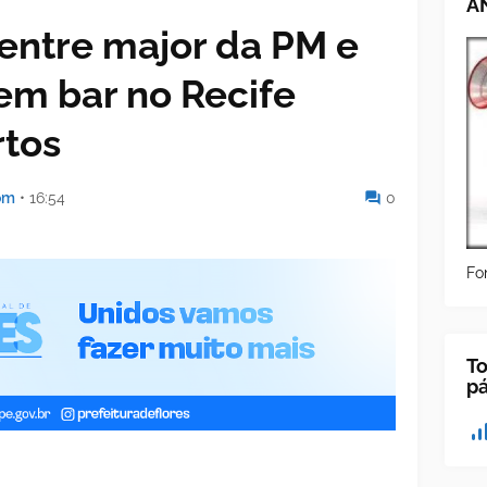
A
 entre major da PM e
 em bar no Recife
rtos
om
•
16:54
0
Fo
To
p