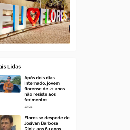
is Lidas
Após dois dias
internado, jovem
florense de 21 anos
não resiste aos
ferimentos
10:04
Flores se despede de
Josivan Barbosa
Diniz, aos 63 anos,