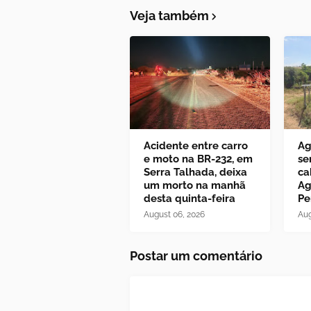
Veja também
Acidente entre carro
Ag
e moto na BR-232, em
se
Serra Talhada, deixa
ca
um morto na manhã
Ag
desta quinta-feira
Pe
August 06, 2026
Aug
Postar um comentário