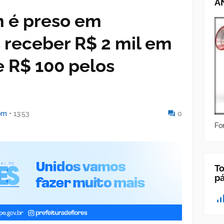
A
 é preso em
 receber R$ 2 mil em
e R$ 100 pelos
om
•
13:53
0
Fo
To
p