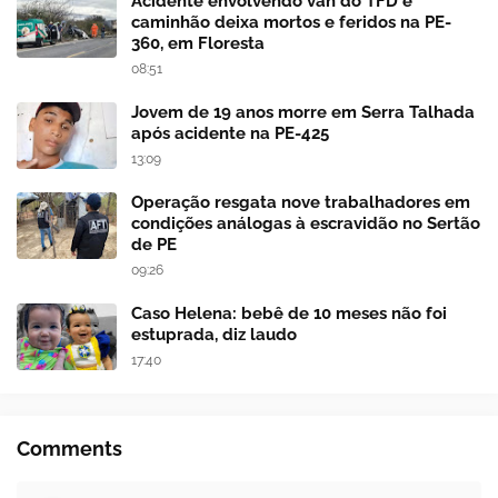
Acidente envolvendo van do TFD e
caminhão deixa mortos e feridos na PE-
360, em Floresta
08:51
Jovem de 19 anos morre em Serra Talhada
após acidente na PE-425
13:09
Operação resgata nove trabalhadores em
condições análogas à escravidão no Sertão
de PE
09:26
Caso Helena: bebê de 10 meses não foi
estuprada, diz laudo
17:40
Comments