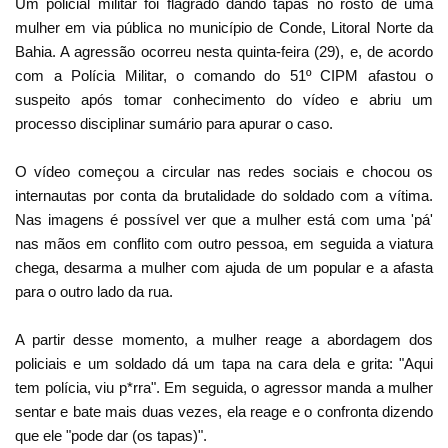
Um policial militar foi flagrado dando tapas no rosto de uma
mulher em via pública no município de Conde, Litoral Norte da
Bahia. A agressão ocorreu nesta quinta-feira (29), e, de acordo
com a Polícia Militar, o comando do 51º CIPM afastou o
suspeito após tomar conhecimento do vídeo e abriu um
processo disciplinar sumário para apurar o caso.
O vídeo começou a circular nas redes sociais e chocou os
internautas por conta da brutalidade do soldado com a vítima.
Nas imagens é possível ver que a mulher está com uma 'pá'
nas mãos em conflito com outro pessoa, em seguida a viatura
chega, desarma a mulher com ajuda de um popular e a afasta
para o outro lado da rua.
A partir desse momento, a mulher reage a abordagem dos
policiais e um soldado dá um tapa na cara dela e grita: "Aqui
tem polícia, viu p*rra". Em seguida, o agressor manda a mulher
sentar e bate mais duas vezes, ela reage e o confronta dizendo
que ele "pode dar (os tapas)".