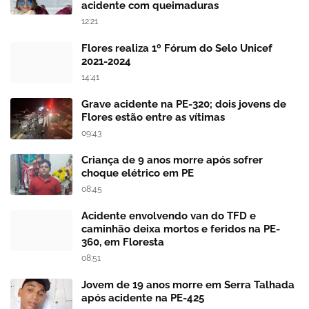
acidente com queimaduras
12:21
Flores realiza 1º Fórum do Selo Unicef
2021-2024
14:41
Grave acidente na PE-320; dois jovens de
Flores estão entre as vítimas
09:43
Criança de 9 anos morre após sofrer
choque elétrico em PE
08:45
Acidente envolvendo van do TFD e
caminhão deixa mortos e feridos na PE-
360, em Floresta
08:51
Jovem de 19 anos morre em Serra Talhada
após acidente na PE-425