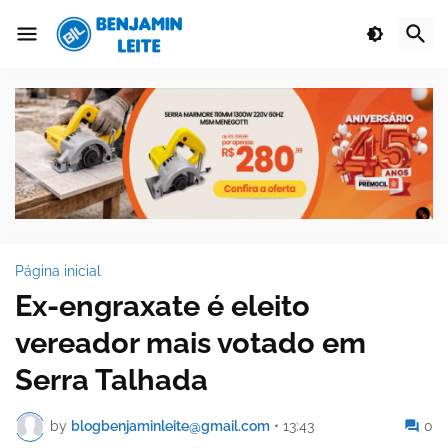
Página inicial
Ex-engraxate é eleito
vereador mais votado em
Serra Talhada
by
blogbenjaminleite@gmail.com
•
13:43
0