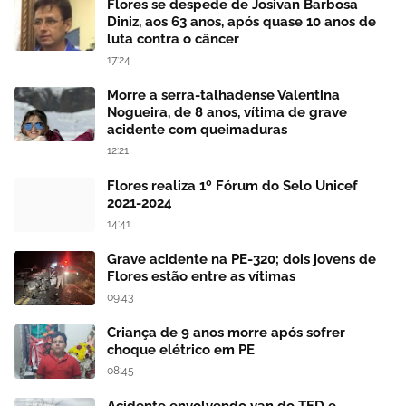
Flores se despede de Josivan Barbosa
Diniz, aos 63 anos, após quase 10 anos de
luta contra o câncer
17:24
Morre a serra-talhadense Valentina
Nogueira, de 8 anos, vítima de grave
acidente com queimaduras
12:21
Flores realiza 1º Fórum do Selo Unicef
2021-2024
14:41
Grave acidente na PE-320; dois jovens de
Flores estão entre as vítimas
09:43
Criança de 9 anos morre após sofrer
choque elétrico em PE
08:45
Acidente envolvendo van do TFD e