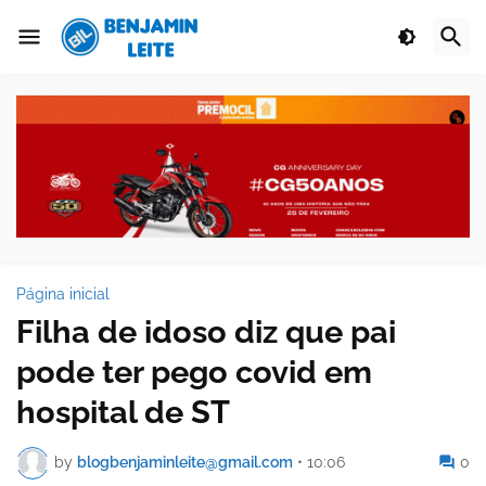
Página inicial
Filha de idoso diz que pai
pode ter pego covid em
hospital de ST
by
blogbenjaminleite@gmail.com
•
10:06
0