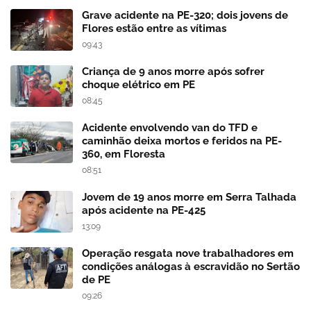
Grave acidente na PE-320; dois jovens de
Flores estão entre as vítimas
09:43
Criança de 9 anos morre após sofrer
choque elétrico em PE
08:45
Acidente envolvendo van do TFD e
caminhão deixa mortos e feridos na PE-
360, em Floresta
08:51
Jovem de 19 anos morre em Serra Talhada
após acidente na PE-425
13:09
Operação resgata nove trabalhadores em
condições análogas à escravidão no Sertão
de PE
09:26