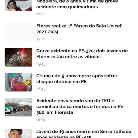
Nogueira, de 8 anos, vítima de grave
acidente com queimaduras
12:21
Flores realiza 1º Fórum do Selo Unicef
2021-2024
14:41
Grave acidente na PE-320; dois jovens de
Flores estão entre as vítimas
09:43
Criança de 9 anos morre após sofrer
choque elétrico em PE
08:45
Acidente envolvendo van do TFD e
caminhão deixa mortos e feridos na PE-
360, em Floresta
08:51
Jovem de 19 anos morre em Serra Talhada
após acidente na PE-425