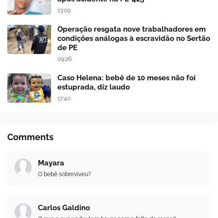
13:09
Operação resgata nove trabalhadores em
condições análogas à escravidão no Sertão
de PE
09:26
Caso Helena: bebê de 10 meses não foi
estuprada, diz laudo
17:40
Comments
Mayara
O bebê sobreviveu?
Carlos Galdino