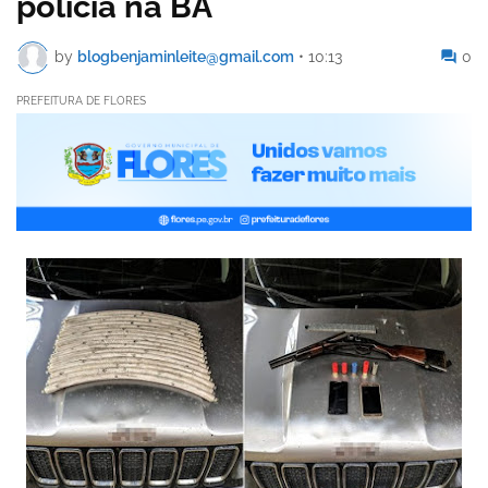
polícia na BA
by
blogbenjaminleite@gmail.com
•
10:13
0
PREFEITURA DE FLORES