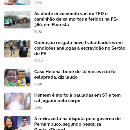
13:09
Acidente envolvendo van do TFD e
caminhão deixa mortos e feridos na PE-
360, em Floresta
08:51
Operação resgata nove trabalhadores em
condições análogas à escravidão no Sertão
de PE
09:26
Caso Helena: bebê de 10 meses não foi
estuprada, diz laudo
17:40
Homem é morto à pauladas em ST e tem
sal jogado pelo corpo
12:59
A reviravolta na disputa pelo governo de
Pernambuco, segundo pesquisa
Genial/Quaest