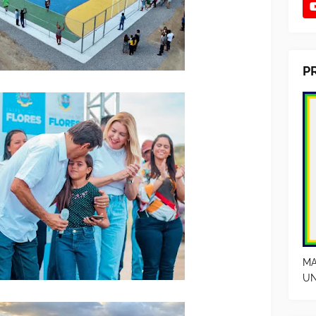
P
MA
UN