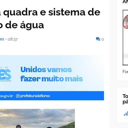
A
a quadra e sistema de
o de água
om
•
08:37
0
Fo
To
p