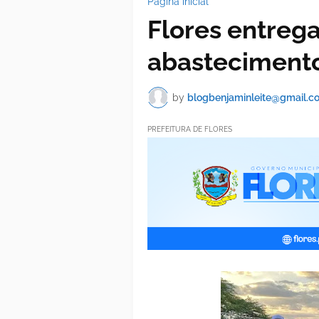
Página inicial
Flores entreg
abasteciment
by
blogbenjaminleite@gmail.c
PREFEITURA DE FLORES