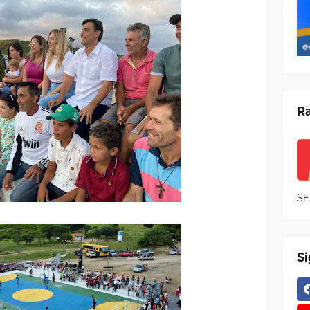
Ra
SE
S