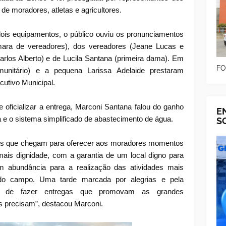
 de moradores, atletas e agricultores.
 dois equipamentos, o público ouviu os pronunciamentos
mara de vereadores), dos vereadores (Jeane Lucas e
Carlos Alberto) e de Lucila Santana (primeira dama). Em
FO
omunitário) e a pequena Larissa Adelaide prestaram
utivo Municipal.
oficializar a entrega, Marconi Santana falou do ganho
E
e o sistema simplificado de abastecimento de água.
S
os que chegam para oferecer aos moradores momentos
 mais dignidade, com a garantia de um local digno para
m abundância para a realização das atividades mais
o campo. Uma tarde marcada por alegrias e pela
al de fazer entregas que promovam as grandes
s precisam”, destacou Marconi.