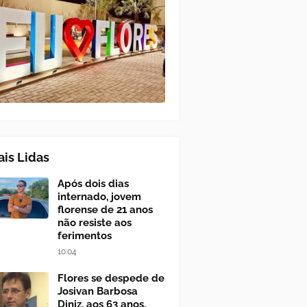
is Lidas
Após dois dias
internado, jovem
florense de 21 anos
não resiste aos
ferimentos
10:04
Flores se despede de
Josivan Barbosa
Diniz, aos 63 anos,