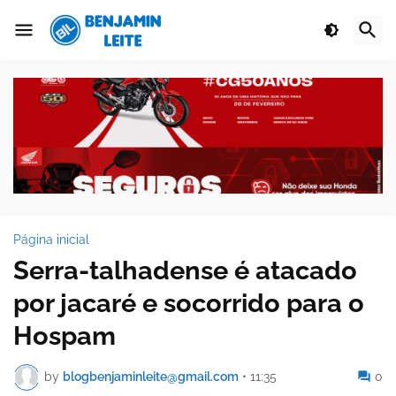
Página inicial
Serra-talhadense é atacado
por jacaré e socorrido para o
Hospam
by
blogbenjaminleite@gmail.com
•
11:35
0