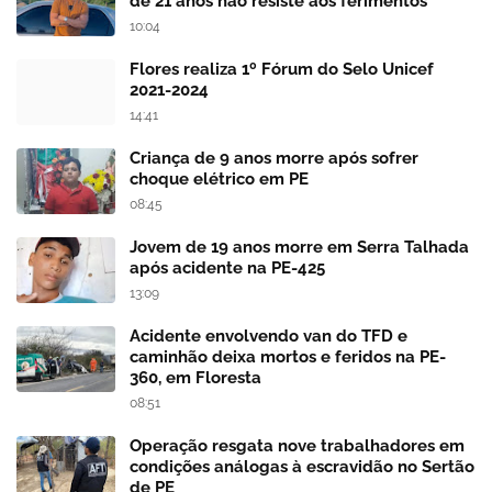
de 21 anos não resiste aos ferimentos
10:04
Flores realiza 1º Fórum do Selo Unicef
2021-2024
14:41
Criança de 9 anos morre após sofrer
choque elétrico em PE
08:45
Jovem de 19 anos morre em Serra Talhada
após acidente na PE-425
13:09
Acidente envolvendo van do TFD e
caminhão deixa mortos e feridos na PE-
360, em Floresta
08:51
Operação resgata nove trabalhadores em
condições análogas à escravidão no Sertão
de PE