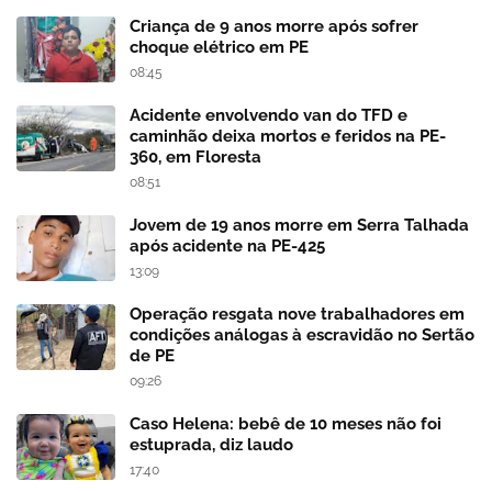
Criança de 9 anos morre após sofrer
choque elétrico em PE
08:45
Acidente envolvendo van do TFD e
caminhão deixa mortos e feridos na PE-
360, em Floresta
08:51
Jovem de 19 anos morre em Serra Talhada
após acidente na PE-425
13:09
Operação resgata nove trabalhadores em
condições análogas à escravidão no Sertão
de PE
09:26
Caso Helena: bebê de 10 meses não foi
estuprada, diz laudo
17:40