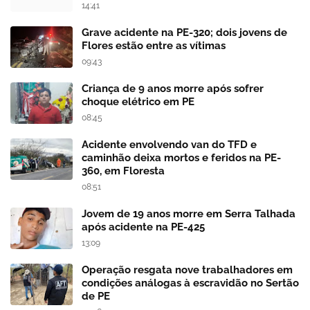
14:41
Grave acidente na PE-320; dois jovens de
Flores estão entre as vítimas
09:43
Criança de 9 anos morre após sofrer
choque elétrico em PE
08:45
Acidente envolvendo van do TFD e
caminhão deixa mortos e feridos na PE-
360, em Floresta
08:51
Jovem de 19 anos morre em Serra Talhada
após acidente na PE-425
13:09
Operação resgata nove trabalhadores em
condições análogas à escravidão no Sertão
de PE