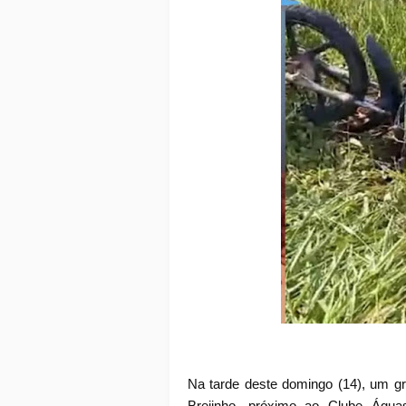
Na tarde deste domingo (14), um gr
Brejinho, próximo ao Clube Água