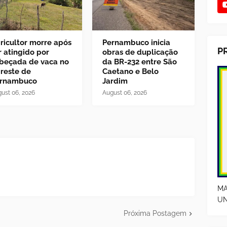
ricultor morre após
Pernambuco inicia
P
r atingido por
obras de duplicação
beçada de vaca no
da BR-232 entre São
reste de
Caetano e Belo
rnambuco
Jardim
ust 06, 2026
August 06, 2026
MA
UN
Próxima Postagem