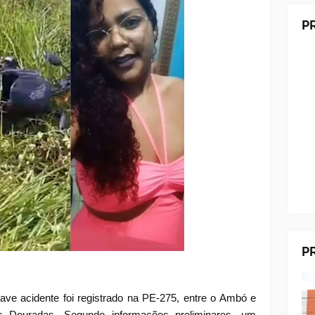
P
P
ave acidente foi registrado na PE-275, entre o Ambó e
s Douradas. Segundo informações preliminares, um