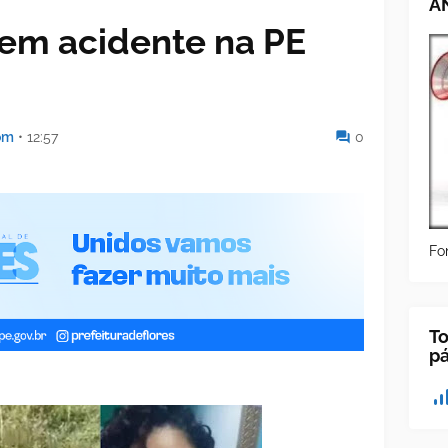
A
em acidente na PE
om
•
12:57
0
Fo
To
p