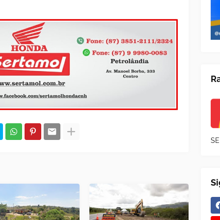
Ra
SE
S