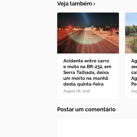
Veja também
Acidente entre carro
Ag
e moto na BR-232, em
se
Serra Talhada, deixa
ca
um morto na manhã
Ag
desta quinta-feira
Pe
August 06, 2026
Aug
Postar um comentário