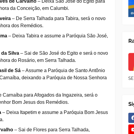
ves de Carvalho
– Deixa São José do Egito para
hora da Conceição, em Calumbi.
veira
– De Serra Talhada para Tabira, será o novo
nhora dos Remédios.
Lima
– Deixa Tabira e assume a Paróquia São José,
Ra
 da Silva
– Sai de São José do Egito e será o novo
hora do Rosário, em Serra Talhada.
asil de Sá
– Assume a Paróquia de Santo Antônio
 Carnaíba, deixando a Paróquia de Nossa Senhora
SE
 Carnaíba para Afogados da Ingazeira, será o
enhor Bom Jesus dos Remédios.
S
a
– Deixa Itapetim e assume a Paróquia Bom Jesus
a.
rvalho
– Sai de Flores para Serra Talhada,