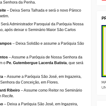
a Senhora da Penha.
eite
– Deixa Serra Talhada e será o novo Pároco
petim.
P
 Será Administrador Paroquial da Paróquia Nossa
o, após deixar o Seminário Maior São Carlos
Campos
– Deixa Solidão e assume a Paróquia São
antos
– Assume a Paróquia de Nossa Senhora da
om o
Pe. Gutembergue Lacerda Batista
, que será
za
– Assume a Paróquia São José, em Ingazeira,
 Senhora da Conceição, em Flores.
MA
UN
anti Ribeiro
– Assume como Reitor no Seminário
 Recife.
ho
– Deixa a Paróquia São José, em Ingazeira,