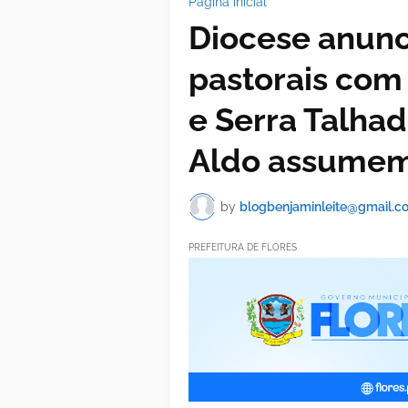
Página inicial
Diocese anunc
pastorais com
e Serra Talhad
Aldo assumem
by
blogbenjaminleite@gmail.c
PREFEITURA DE FLORES