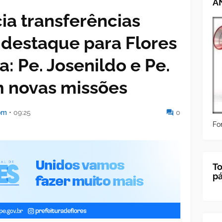
A
ia transferências
 destaque para Flores
a: Pe. Josenildo e Pe.
 novas missões
om
•
09:25
0
Fo
To
p