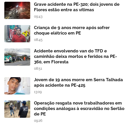
Grave acidente na PE-320; dois jovens de
Flores estão entre as vítimas
09:43
Criança de 9 anos morre após sofrer
choque elétrico em PE
08:45
Acidente envolvendo van do TFD e
caminhão deixa mortos e feridos na PE-
360, em Floresta
08:51
Jovem de 19 anos morre em Serra Talhada
após acidente na PE-425
13:09
Operação resgata nove trabalhadores em
condições análogas à escravidão no Sertão
de PE
09:26