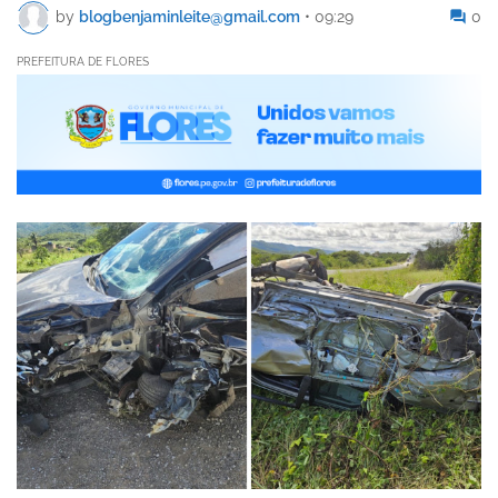
by
blogbenjaminleite@gmail.com
•
09:29
0
PREFEITURA DE FLORES