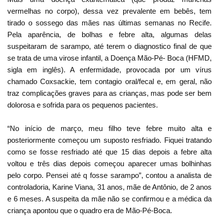
vermelhas no corpo), dessa vez prevalente em bebês, tem
tirado o sossego das mães nas últimas semanas no Recife.
Pela aparência, de bolhas e febre alta, algumas delas
suspeitaram de sarampo, até terem o diagnostico final de que
se trata de uma virose infantil, a Doença Mão-Pé- Boca (HFMD,
sigla em inglês). A enfermidade, provocada por um vírus
chamado Coxsackie, tem contagio oral/fecal e, em geral, não
traz complicações graves para as crianças, mas pode ser bem
dolorosa e sofrida para os pequenos pacientes.
“No início de março, meu filho teve febre muito alta e
posteriormente começou um suposto resfriado. Fiquei tratando
como se fosse resfriado até que 15 dias depois a febre alta
voltou e três dias depois começou aparecer umas bolhinhas
pelo corpo. Pensei até q fosse sarampo”, contou a analista de
controladoria, Karine Viana, 31 anos, mãe de Antônio, de 2 anos
e 6 meses. A suspeita da mãe não se confirmou e a médica da
criança apontou que o quadro era de Mão-Pé-Boca.