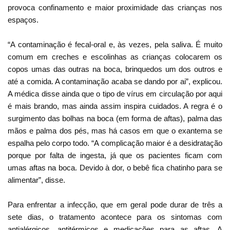
provoca confinamento e maior proximidade das crianças nos
espaços.
“A contaminação é fecal-oral e, às vezes, pela saliva. É muito
comum em creches e escolinhas as crianças colocarem os
copos umas das outras na boca, brinquedos um dos outros e
até a comida. A contaminação acaba se dando por ai”, explicou.
A médica disse ainda que o tipo de vírus em circulação por aqui
é mais brando, mas ainda assim inspira cuidados. A regra é o
surgimento das bolhas na boca (em forma de aftas), palma das
mãos e palma dos pés, mas há casos em que o exantema se
espalha pelo corpo todo. “A complicação maior é a desidratação
porque por falta de ingesta, já que os pacientes ficam com
umas aftas na boca. Devido à dor, o bebê fica chatinho para se
alimentar”, disse.
Para enfrentar a infecção, que em geral pode durar de três a
sete dias, o tratamento acontece para os sintomas com
antialérgicos, antitérmicos e medicações para as aftas. A