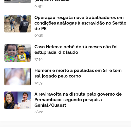
08:51
Operação resgata nove trabalhadores em
condições análogas à escravidão no Sertão
de PE
09:26
Caso Helena: bebê de 10 meses não foi
estuprada, diz laudo
17:40
Homem é morto à pauladas em ST e tem
sal jogado pelo corpo
12:59
A reviravolta na disputa pelo governo de
Pernambuco, segundo pesquisa
Genial/Quaest
08:22