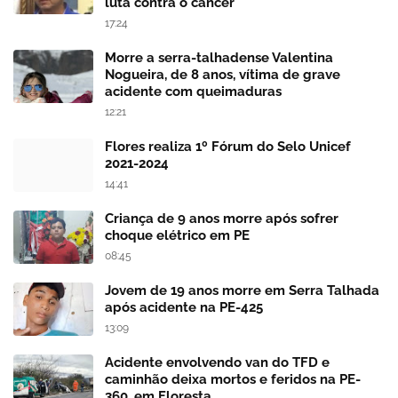
luta contra o câncer
17:24
Morre a serra-talhadense Valentina
Nogueira, de 8 anos, vítima de grave
acidente com queimaduras
12:21
Flores realiza 1º Fórum do Selo Unicef
2021-2024
14:41
Criança de 9 anos morre após sofrer
choque elétrico em PE
08:45
Jovem de 19 anos morre em Serra Talhada
após acidente na PE-425
13:09
Acidente envolvendo van do TFD e
caminhão deixa mortos e feridos na PE-
360, em Floresta