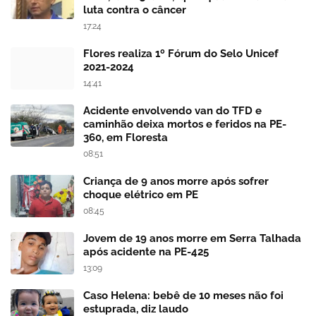
luta contra o câncer
17:24
Flores realiza 1º Fórum do Selo Unicef
2021-2024
14:41
Acidente envolvendo van do TFD e
caminhão deixa mortos e feridos na PE-
360, em Floresta
08:51
Criança de 9 anos morre após sofrer
choque elétrico em PE
08:45
Jovem de 19 anos morre em Serra Talhada
após acidente na PE-425
13:09
Caso Helena: bebê de 10 meses não foi
estuprada, diz laudo