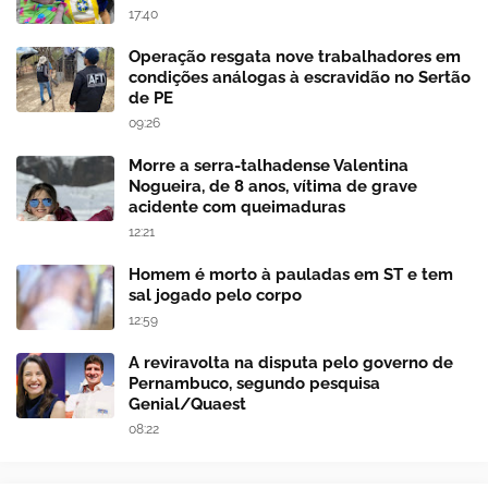
17:40
Operação resgata nove trabalhadores em
condições análogas à escravidão no Sertão
de PE
09:26
Morre a serra-talhadense Valentina
Nogueira, de 8 anos, vítima de grave
acidente com queimaduras
12:21
Homem é morto à pauladas em ST e tem
sal jogado pelo corpo
12:59
A reviravolta na disputa pelo governo de
Pernambuco, segundo pesquisa
Genial/Quaest
08:22