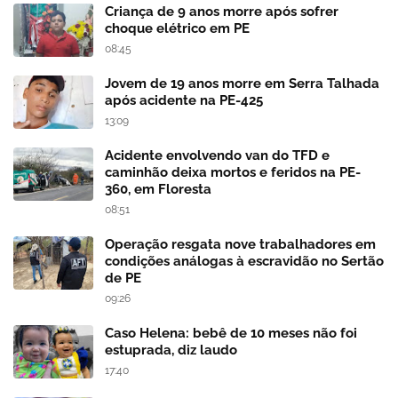
Criança de 9 anos morre após sofrer
choque elétrico em PE
08:45
Jovem de 19 anos morre em Serra Talhada
após acidente na PE-425
13:09
Acidente envolvendo van do TFD e
caminhão deixa mortos e feridos na PE-
360, em Floresta
08:51
Operação resgata nove trabalhadores em
condições análogas à escravidão no Sertão
de PE
09:26
Caso Helena: bebê de 10 meses não foi
estuprada, diz laudo
17:40