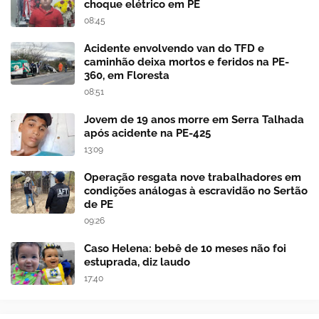
choque elétrico em PE
08:45
Acidente envolvendo van do TFD e
caminhão deixa mortos e feridos na PE-
360, em Floresta
08:51
Jovem de 19 anos morre em Serra Talhada
após acidente na PE-425
13:09
Operação resgata nove trabalhadores em
condições análogas à escravidão no Sertão
de PE
09:26
Caso Helena: bebê de 10 meses não foi
estuprada, diz laudo
17:40