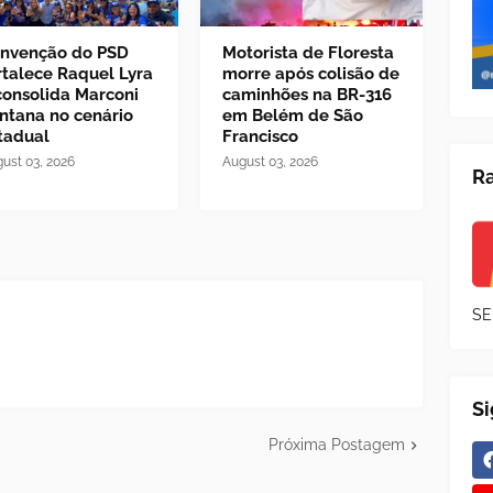
nvenção do PSD
Motorista de Floresta
rtalece Raquel Lyra
morre após colisão de
consolida Marconi
caminhões na BR-316
ntana no cenário
em Belém de São
tadual
Francisco
ust 03, 2026
August 03, 2026
Ra
SE
S
Próxima Postagem