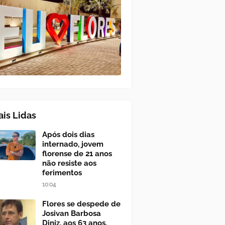
is Lidas
Após dois dias
internado, jovem
florense de 21 anos
não resiste aos
ferimentos
10:04
Flores se despede de
Josivan Barbosa
Diniz, aos 63 anos,