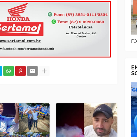
FO
E
S