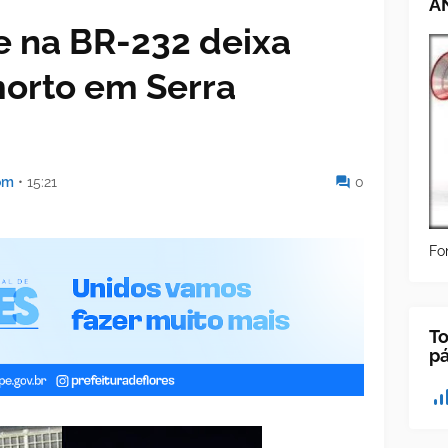
A
e na BR-232 deixa
morto em Serra
om
•
15:21
0
Fo
To
p