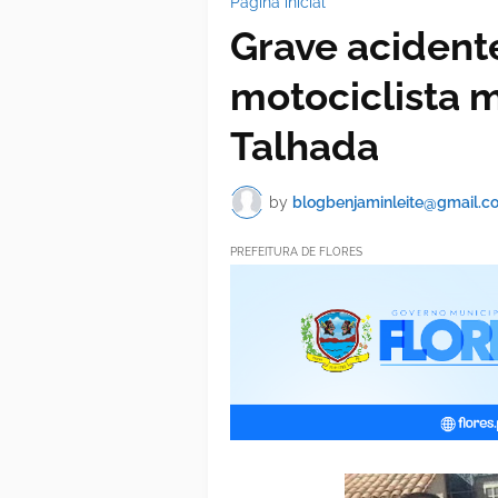
Página inicial
Grave acident
motociclista 
Talhada
by
blogbenjaminleite@gmail.c
PREFEITURA DE FLORES