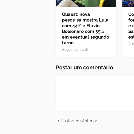
Quaest: nova
Co
pesquisa mostra Lula
fo
com 44% e Flávio
e 
Bolsonaro com 39%
Sa
em eventual segundo
es
turno
Aug
August 05, 2026
Postar um comentário
Postagem Anterior