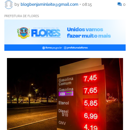
by
blogbenjaminleite@gmail.com
•
08:15
0
PREFEITURA DE FLORES