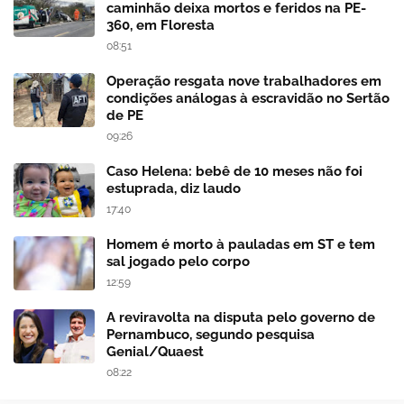
caminhão deixa mortos e feridos na PE-
360, em Floresta
08:51
Operação resgata nove trabalhadores em
condições análogas à escravidão no Sertão
de PE
09:26
Caso Helena: bebê de 10 meses não foi
estuprada, diz laudo
17:40
Homem é morto à pauladas em ST e tem
sal jogado pelo corpo
12:59
A reviravolta na disputa pelo governo de
Pernambuco, segundo pesquisa
Genial/Quaest
08:22