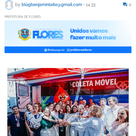
by
blogbenjaminleite@gmail.com
•
14:33
0
PREFEITURA DE FLORES