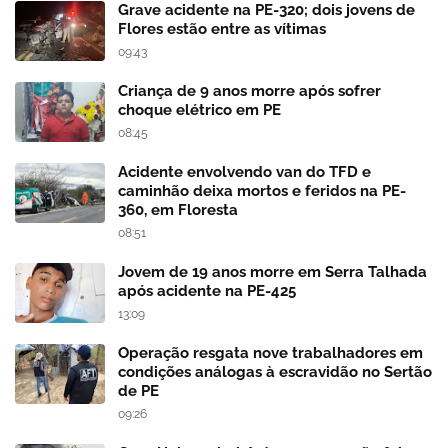
Grave acidente na PE-320; dois jovens de
Flores estão entre as vítimas
09:43
Criança de 9 anos morre após sofrer
choque elétrico em PE
08:45
Acidente envolvendo van do TFD e
caminhão deixa mortos e feridos na PE-
360, em Floresta
08:51
Jovem de 19 anos morre em Serra Talhada
após acidente na PE-425
13:09
Operação resgata nove trabalhadores em
condições análogas à escravidão no Sertão
de PE
09:26