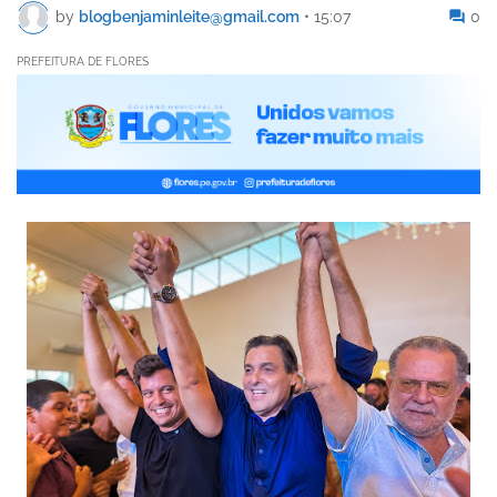
by
blogbenjaminleite@gmail.com
•
15:07
0
PREFEITURA DE FLORES