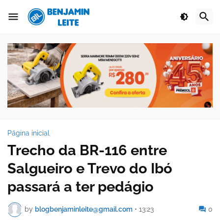
Página inicial
Trecho da BR-116 entre
Salgueiro e Trevo do Ibó
passará a ter pedágio
by
blogbenjaminleite@gmail.com
•
13:23
0