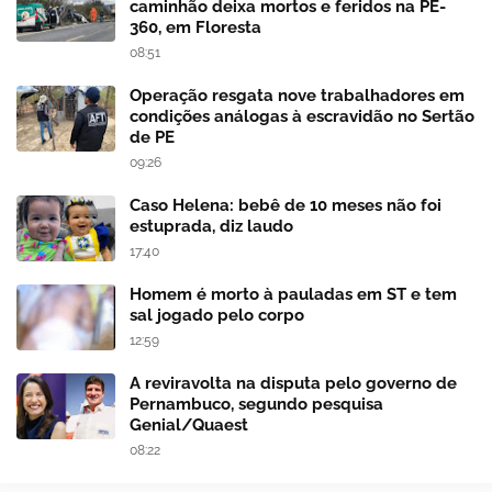
caminhão deixa mortos e feridos na PE-
360, em Floresta
08:51
Operação resgata nove trabalhadores em
condições análogas à escravidão no Sertão
de PE
09:26
Caso Helena: bebê de 10 meses não foi
estuprada, diz laudo
17:40
Homem é morto à pauladas em ST e tem
sal jogado pelo corpo
12:59
A reviravolta na disputa pelo governo de
Pernambuco, segundo pesquisa
Genial/Quaest
08:22