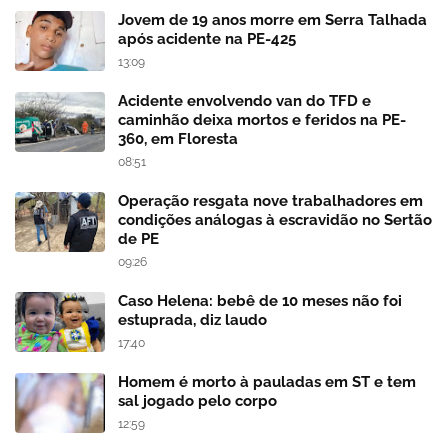
Jovem de 19 anos morre em Serra Talhada
após acidente na PE-425
13:09
Acidente envolvendo van do TFD e
caminhão deixa mortos e feridos na PE-
360, em Floresta
08:51
Operação resgata nove trabalhadores em
condições análogas à escravidão no Sertão
de PE
09:26
Caso Helena: bebê de 10 meses não foi
estuprada, diz laudo
17:40
Homem é morto à pauladas em ST e tem
sal jogado pelo corpo
12:59