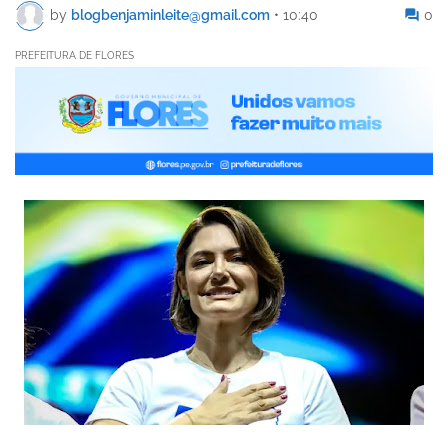
by
blogbenjaminleite@gmail.com
•
10:40
0
PREFEITURA DE FLORES