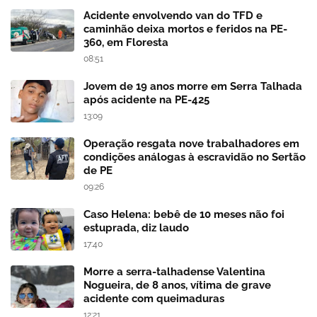
Acidente envolvendo van do TFD e
caminhão deixa mortos e feridos na PE-
360, em Floresta
08:51
Jovem de 19 anos morre em Serra Talhada
após acidente na PE-425
13:09
Operação resgata nove trabalhadores em
condições análogas à escravidão no Sertão
de PE
09:26
Caso Helena: bebê de 10 meses não foi
estuprada, diz laudo
17:40
Morre a serra-talhadense Valentina
Nogueira, de 8 anos, vítima de grave
acidente com queimaduras
12:21