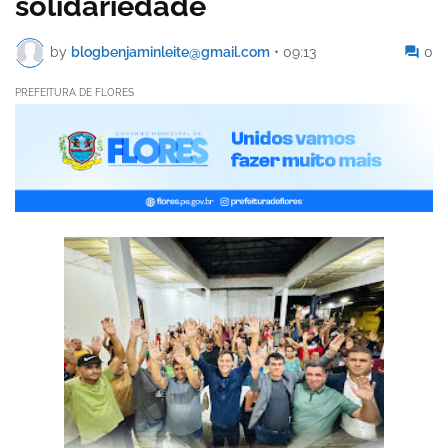
solidariedade
by
blogbenjaminleite@gmail.com
•
09:13
0
PREFEITURA DE FLORES