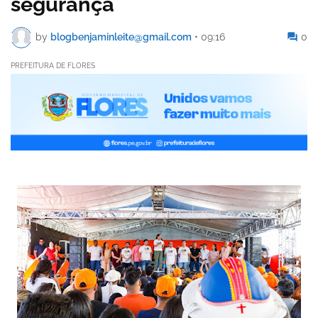
segurança
by
blogbenjaminleite@gmail.com
•
09:16
0
PREFEITURA DE FLORES