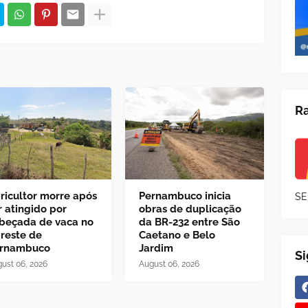
Ra
ricultor morre após
Pernambuco inicia
SE
r atingido por
obras de duplicação
beçada de vaca no
da BR-232 entre São
reste de
Caetano e Belo
rnambuco
Jardim
S
ust 06, 2026
August 06, 2026