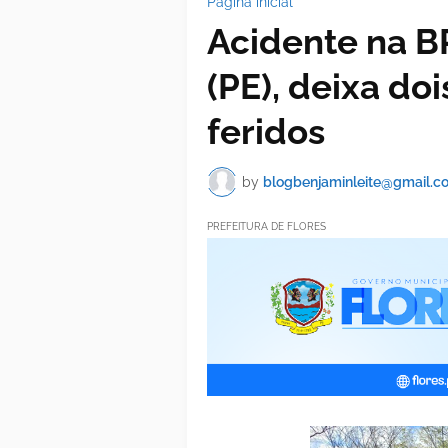
Página inicial
Acidente na B
(PE), deixa do
feridos
by
blogbenjaminleite@gmail.c
PREFEITURA DE FLORES