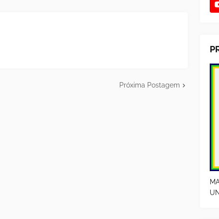
P
Próxima Postagem
MA
UN