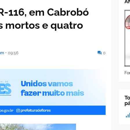
A
R-116, em Cabrobó
is mortos e quatro
om
•
09:56
0
Fo
To
p