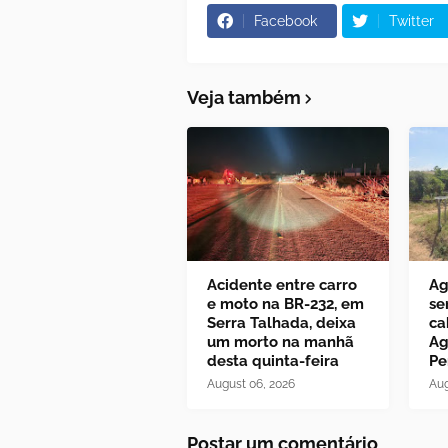
Facebook
Twitter
Veja também
Acidente entre carro
Ag
e moto na BR-232, em
se
Serra Talhada, deixa
ca
um morto na manhã
Ag
desta quinta-feira
Pe
August 06, 2026
Aug
Postar um comentário