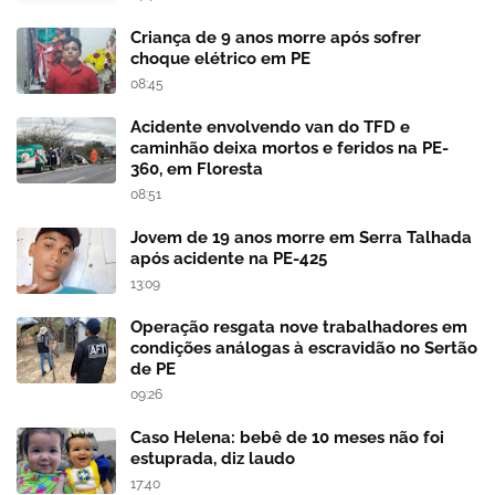
Criança de 9 anos morre após sofrer
choque elétrico em PE
08:45
Acidente envolvendo van do TFD e
caminhão deixa mortos e feridos na PE-
360, em Floresta
08:51
Jovem de 19 anos morre em Serra Talhada
após acidente na PE-425
13:09
Operação resgata nove trabalhadores em
condições análogas à escravidão no Sertão
de PE
09:26
Caso Helena: bebê de 10 meses não foi
estuprada, diz laudo
17:40