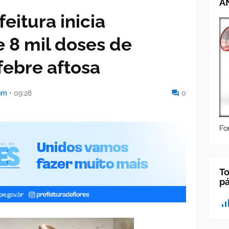
A
eitura inicia
e 8 mil doses de
febre aftosa
om
•
09:28
0
Fo
To
p