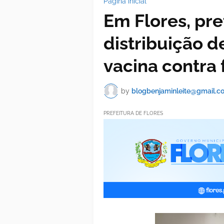
Página inicial
Em Flores, pref
distribuição d
vacina contra 
by
blogbenjaminleite@gmail.c
PREFEITURA DE FLORES