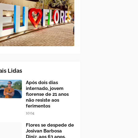
is Lidas
Após dois dias
internado, jovem
florense de 21 anos
não resiste aos
ferimentos
10:04
Flores se despede de
Josivan Barbosa
Diniz, aos 63 anos,