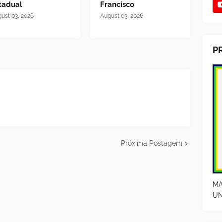
tadual
Francisco
ust 03, 2026
August 03, 2026
P
Próxima Postagem
MA
UN