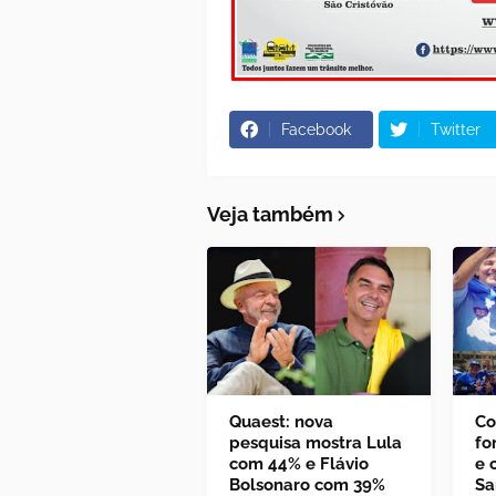
Facebook
Twitter
Veja também
Quaest: nova
Co
pesquisa mostra Lula
fo
com 44% e Flávio
e 
Bolsonaro com 39%
Sa