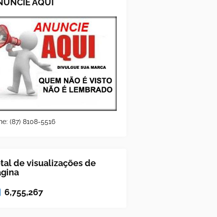
NUNCIE AQUI
ne: (87) 8108-5516
tal de visualizações de
ágina
6,755,267