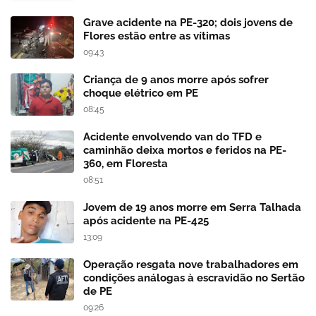
Grave acidente na PE-320; dois jovens de
Flores estão entre as vítimas
09:43
Criança de 9 anos morre após sofrer
choque elétrico em PE
08:45
Acidente envolvendo van do TFD e
caminhão deixa mortos e feridos na PE-
360, em Floresta
08:51
Jovem de 19 anos morre em Serra Talhada
após acidente na PE-425
13:09
Operação resgata nove trabalhadores em
condições análogas à escravidão no Sertão
de PE
09:26