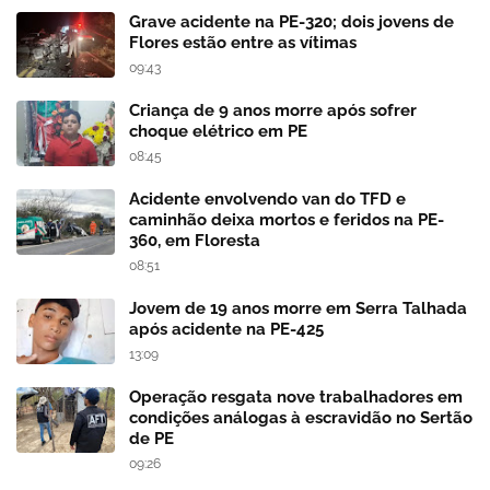
Grave acidente na PE-320; dois jovens de
Flores estão entre as vítimas
09:43
Criança de 9 anos morre após sofrer
choque elétrico em PE
08:45
Acidente envolvendo van do TFD e
caminhão deixa mortos e feridos na PE-
360, em Floresta
08:51
Jovem de 19 anos morre em Serra Talhada
após acidente na PE-425
13:09
Operação resgata nove trabalhadores em
condições análogas à escravidão no Sertão
de PE
09:26