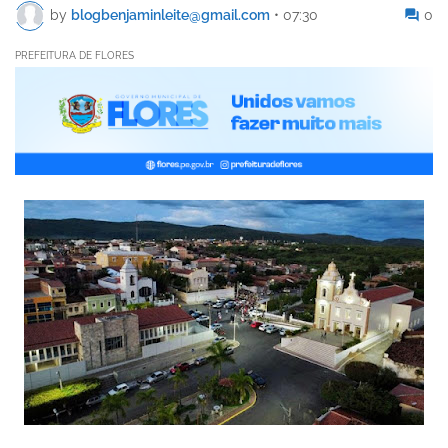
by
blogbenjaminleite@gmail.com
•
07:30
0
PREFEITURA DE FLORES