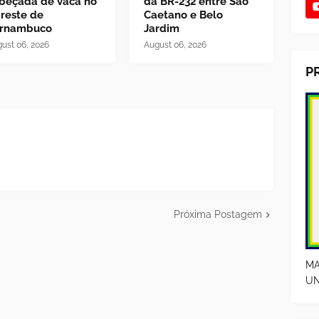
beçada de vaca no
da BR-232 entre São
reste de
Caetano e Belo
rnambuco
Jardim
ust 06, 2026
August 06, 2026
P
Próxima Postagem
MA
UN