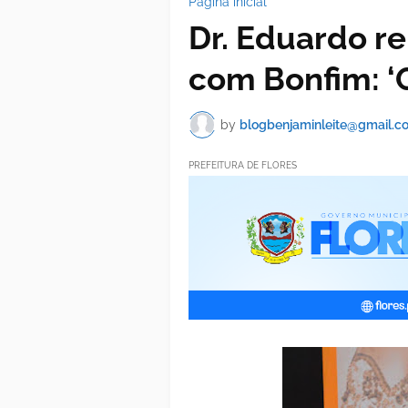
Página inicial
Dr. Eduardo r
com Bonfim: ‘
by
blogbenjaminleite@gmail.c
PREFEITURA DE FLORES