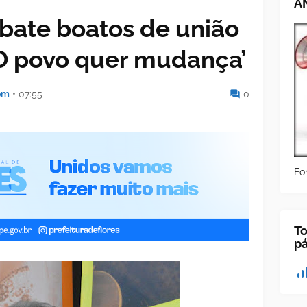
A
ebate boatos de união
O povo quer mudança’
om
•
07:55
0
Fo
To
p