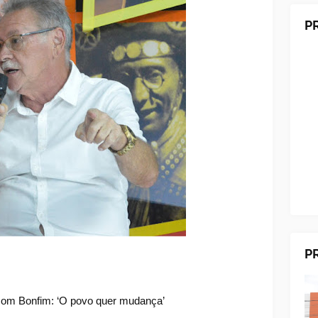
P
P
 com Bonfim: ‘O povo quer mudança’