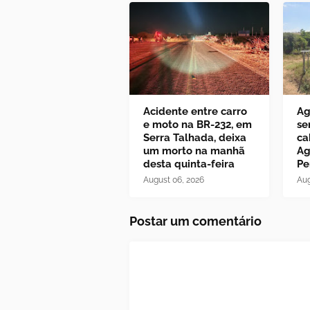
Acidente entre carro
Ag
e moto na BR-232, em
se
Serra Talhada, deixa
ca
um morto na manhã
Ag
desta quinta-feira
Pe
August 06, 2026
Aug
Postar um comentário