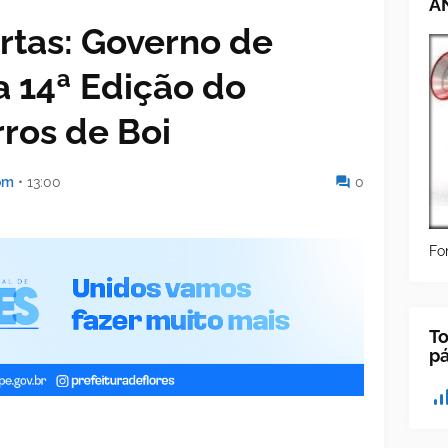
A
rtas: Governo de
 a 14ª Edição do
rros de Boi
om
•
13:00
0
Fo
To
p