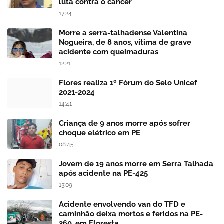
luta contra o câncer
17:24
Morre a serra-talhadense Valentina
Nogueira, de 8 anos, vítima de grave
acidente com queimaduras
12:21
Flores realiza 1º Fórum do Selo Unicef
2021-2024
14:41
Criança de 9 anos morre após sofrer
choque elétrico em PE
08:45
Jovem de 19 anos morre em Serra Talhada
após acidente na PE-425
13:09
Acidente envolvendo van do TFD e
caminhão deixa mortos e feridos na PE-
360, em Floresta