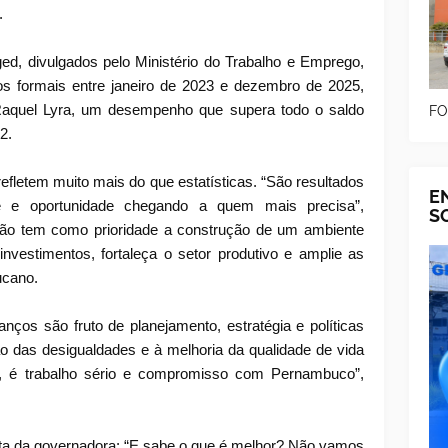
.
, divulgados pelo Ministério do Trabalho e Emprego,
 formais entre janeiro de 2023 e dezembro de 2025,
aquel Lyra, um desempenho que supera todo o saldo
FO
2.
fletem muito mais do que estatísticas. “São resultados
E
e e oportunidade chegando a quem mais precisa”,
S
stão tem como prioridade a construção de um ambiente
nvestimentos, fortaleça o setor produtivo e amplie as
ucano.
nços são fruto de planejamento, estratégia e políticas
ão das desigualdades e à melhoria da qualidade de vida
í, é trabalho sério e compromisso com Pernambuco”,
ta da governadora: “E sabe o que é melhor? Não vamos