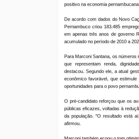
positivo na economia pernambucana
De acordo com dados do Novo Caged
Pernambuco criou 183.485 empregos
em apenas três anos de governo R
acumulado no período de 2010 a 202
Para Marconi Santana, os números re
que representam renda, dignidad
destacou. Segundo ele, a atual ge
econômico favorável, que estimule i
oportunidades para o povo pernamb
O pré-candidato reforçou que os ava
públicas eficazes, voltadas à reduç
da população. “O resultado está a
afirmou.
Marconi também ecoou o tom otimis