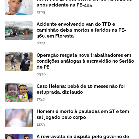
após acidente na PE-425
13:09
Acidente envolvendo van do TFD e
caminhão deixa mortos e feridos na PE-
360, em Floresta
08:51
Operação resgata nove trabalhadores em
condições análogas à escravidão no Sertão
de PE
09:26
Caso Helena: bebê de 10 meses não foi
estuprada, diz laudo
17:40
Homem é morto à pauladas em ST e tem
sal jogado pelo corpo
12:59
A reviravolta na disputa pelo governo de