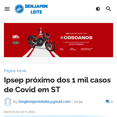
Página inicial
Ipsep próximo dos 1 mil casos
de Covid em ST
by
blogbenjaminleite@gmail.com
•
10:24
0
PREFEITURA DE FLORES