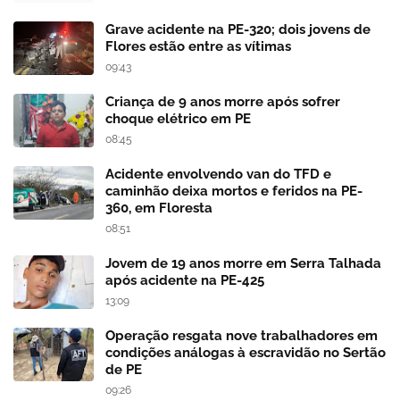
Grave acidente na PE-320; dois jovens de
Flores estão entre as vítimas
09:43
Criança de 9 anos morre após sofrer
choque elétrico em PE
08:45
Acidente envolvendo van do TFD e
caminhão deixa mortos e feridos na PE-
360, em Floresta
08:51
Jovem de 19 anos morre em Serra Talhada
após acidente na PE-425
13:09
Operação resgata nove trabalhadores em
condições análogas à escravidão no Sertão
de PE
09:26