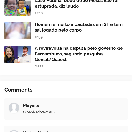
Caso Helena: bebê de 10 meses não foi
estuprada, diz laudo
17:40
Homem é morto à pauladas em ST e tem
sal jogado pelo corpo
12:59
A reviravolta na disputa pelo governo de
Pernambuco, segundo pesquisa
Genial/Quaest
08:22
Comments
Mayara
O bebê sobreviveu?