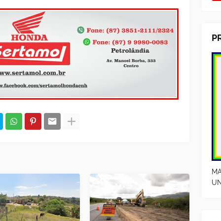
P
MA
UN