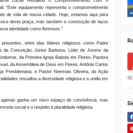
ama Lucila ressaltou o comprometimento com o
cal: “Este equipamento representa o comprometimento
de de vida de nossa cidade. Hoje, estamos aqui para
física desta praça, mas também a construção de laços
ossa identidade como florenses.”
Ra
 presentes, entre elas líderes religiosos como Padre
a da Conceição; Júnior Barbosa, Líder de Jovens da
Sindomar, da Primeira Igreja Batista em Flores; Pastora
Samuel, da Assembleia de Deus em Flores; Antônio Carlos
eja Presbiteriana; e Pastor Neemias Oliveira, da Ação
SE
alidades ressaltou a diversidade religiosa e a união em
o apenas ganha um novo espaço de convivência, mas
S
nia social e o respeito à pluralidade religiosa.