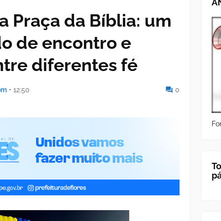
A
a Praça da Bíblia: um
o de encontro e
tre diferentes fé
om
•
12:50
0
Fo
To
p