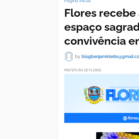
Página inicial
Flores recebe 
espaço sagrad
convivência en
by
blogbenjaminleite@gmail.c
PREFEITURA DE FLORES