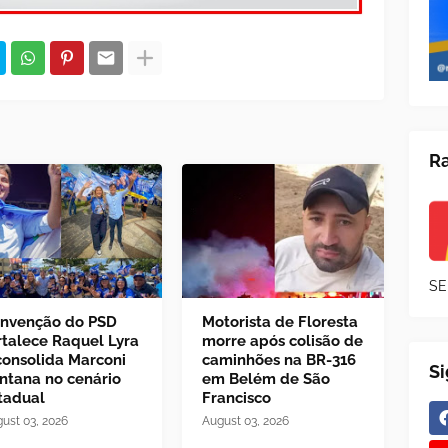
Ra
SE
nvenção do PSD
Motorista de Floresta
rtalece Raquel Lyra
morre após colisão de
consolida Marconi
caminhões na BR-316
S
ntana no cenário
em Belém de São
tadual
Francisco
ust 03, 2026
August 03, 2026