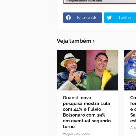
Facebook
Twitter
Veja também
Quaest: nova
Co
pesquisa mostra Lula
fo
com 44% e Flávio
e 
Bolsonaro com 39%
Sa
em eventual segundo
es
turno
Aug
August 05, 2026