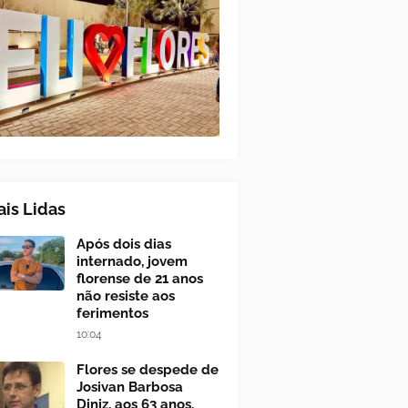
is Lidas
Após dois dias
internado, jovem
florense de 21 anos
não resiste aos
ferimentos
10:04
Flores se despede de
Josivan Barbosa
Diniz, aos 63 anos,