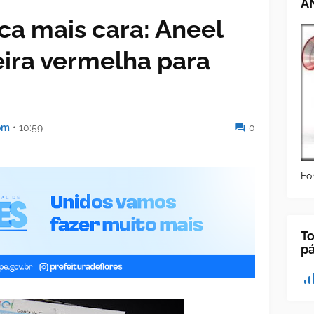
A
ica mais cara: Aneel
ira vermelha para
om
•
10:59
0
Fo
To
p