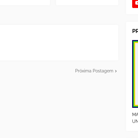
P
Próxima Postagem
MA
UN