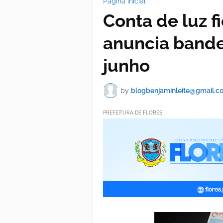
Página inicial
Conta de luz f
anuncia bande
junho
by
blogbenjaminleite@gmail.c
PREFEITURA DE FLORES