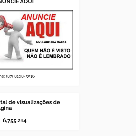
NUNCIE AQUI
ne: (87) 8108-5516
tal de visualizações de
ágina
6,755,214