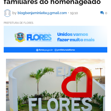
familiares do homenageado
by
blogbenjaminleite@gmail.com
•
19:10
0
PREFEITURA DE FLORES