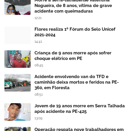
Morre a serra-talhadense Valentina
Nogueira, de 8 anos, vítima de grave
acidente com queimaduras
12:21
Flores realiza 1º Fórum do Selo Unicef
2021-2024
14:41
Criança de 9 anos morre após sofrer
choque elétrico em PE
08:45
Acidente envolvendo van do TFD e
caminhão deixa mortos e feridos na PE-
360, em Floresta
08:51
Jovem de 19 anos morre em Serra Talhada
após acidente na PE-425
13:09
Operação resgata nove trabalhadores em