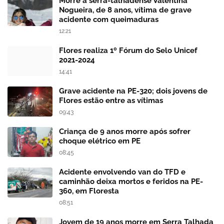
Morre a serra-talhadense Valentina
Nogueira, de 8 anos, vítima de grave
acidente com queimaduras
12:21
Flores realiza 1º Fórum do Selo Unicef
2021-2024
14:41
Grave acidente na PE-320; dois jovens de
Flores estão entre as vítimas
09:43
Criança de 9 anos morre após sofrer
choque elétrico em PE
08:45
Acidente envolvendo van do TFD e
caminhão deixa mortos e feridos na PE-
360, em Floresta
08:51
Jovem de 19 anos morre em Serra Talhada