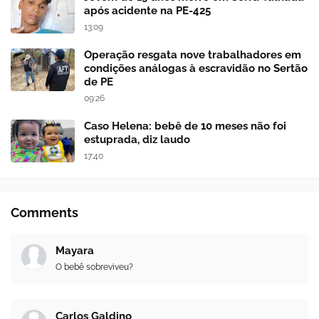
após acidente na PE-425
13:09
Operação resgata nove trabalhadores em
condições análogas à escravidão no Sertão
de PE
09:26
Caso Helena: bebê de 10 meses não foi
estuprada, diz laudo
17:40
Comments
Mayara
O bebê sobreviveu?
Carlos Galdino