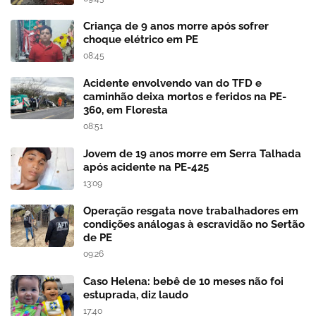
Criança de 9 anos morre após sofrer
choque elétrico em PE
08:45
Acidente envolvendo van do TFD e
caminhão deixa mortos e feridos na PE-
360, em Floresta
08:51
Jovem de 19 anos morre em Serra Talhada
após acidente na PE-425
13:09
Operação resgata nove trabalhadores em
condições análogas à escravidão no Sertão
de PE
09:26
Caso Helena: bebê de 10 meses não foi
estuprada, diz laudo
17:40