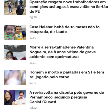
Operação resgata nove trabalhadores em
condições análogas à escravidão no Sertão
de PE
09:26
Caso Helena: bebê de 10 meses não foi
estuprada, diz laudo
17:40
Morre a serra-talhadense Valentina
Nogueira, de 8 anos, vítima de grave
acidente com queimaduras
12:21
Homem é morto à pauladas em ST e tem
sal jogado pelo corpo
12:59
A reviravolta na disputa pelo governo de
Pernambuco, segundo pesquisa
Genial/Quaest
08:22