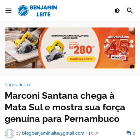
Página inicial
Marconi Santana chega à
Mata Sul e mostra sua força
genuína para Pernambuco
by
blogbenjaminleite@gmail.com
•
13:49
0