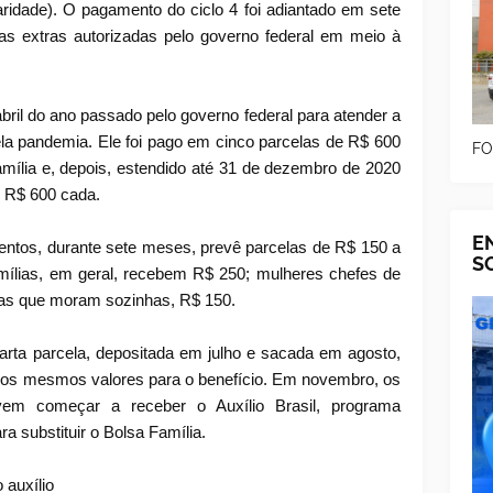
ridade). O pagamento do ciclo 4 foi adiantado em sete
las extras autorizadas pelo governo federal em meio à
abril do ano passado pelo governo federal para atender a
la pandemia. Ele foi pago em cinco parcelas de R$ 600
FO
mília e, depois, estendido até 31 de dezembro de 2020
u R$ 600 cada.
E
ntos, durante sete meses, prevê parcelas de R$ 150 a
S
amílias, em geral, recebem R$ 250; mulheres chefes de
soas que moram sozinhas, R$ 150.
rta parcela, depositada em julho e sacada em agosto,
m os mesmos valores para o benefício. Em novembro, os
evem começar a receber o Auxílio Brasil, programa
a substituir o Bolsa Família.
 auxílio