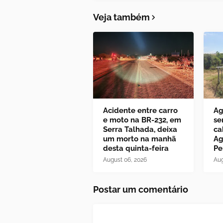
Veja também
Acidente entre carro
Ag
e moto na BR-232, em
se
Serra Talhada, deixa
ca
um morto na manhã
Ag
desta quinta-feira
Pe
August 06, 2026
Aug
Postar um comentário