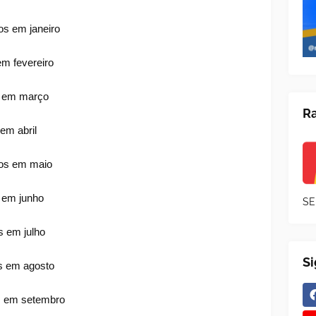
os em janeiro
em fevereiro
os em março
Ra
 em abril
dos em maio
s em junho
SE
s em julho
S
os em agosto
os em setembro