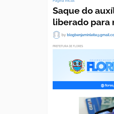
Página inicial
Saque do auxí
liberado para
by
blogbenjaminleite@gmail.c
PREFEITURA DE FLORES