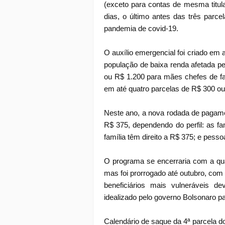
(exceto para contas de mesma titula
dias, o último antes das três parce
pandemia de covid-19.
O auxílio emergencial foi criado em 
população de baixa renda afetada pe
ou R$ 1.200 para mães chefes de fa
em até quatro parcelas de R$ 300 o
Neste ano, a nova rodada de pagame
R$ 375, dependendo do perfil: as f
família têm direito a R$ 375; e pes
O programa se encerraria com a qua
mas foi prorrogado até outubro, co
beneficiários mais vulneráveis d
idealizado pelo governo Bolsonaro par
Calendário de saque da 4ª parcela do