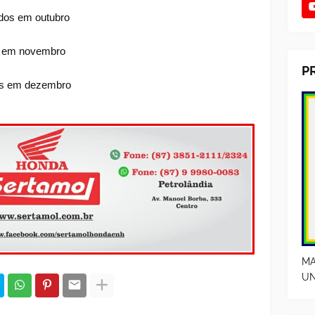
idos em outubro
os em novembro
P
dos em dezembro
MA
UN