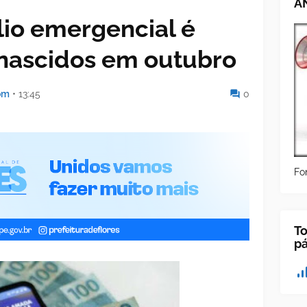
A
lio emergencial é
 nascidos em outubro
om
•
13:45
0
Fo
To
p