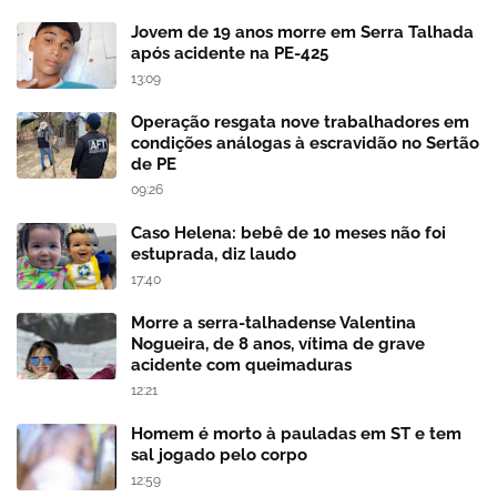
Jovem de 19 anos morre em Serra Talhada
após acidente na PE-425
13:09
Operação resgata nove trabalhadores em
condições análogas à escravidão no Sertão
de PE
09:26
Caso Helena: bebê de 10 meses não foi
estuprada, diz laudo
17:40
Morre a serra-talhadense Valentina
Nogueira, de 8 anos, vítima de grave
acidente com queimaduras
12:21
Homem é morto à pauladas em ST e tem
sal jogado pelo corpo
12:59